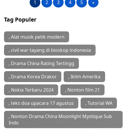
1
2
3
4
5
»
Tag Populer
, Alat musik petik modern
, civil war tayang di bioskop indonesia
, Drama China Rating Tertingg
, Drama Korea Drakor
, Iklim Amerika
, Nokia Terbaru 2024
, Nonton film 21
, teks doa upacara 17 agustus
, Tutorial WA
, ‎Nonton Drama China Moonlight Mystique Sub
Indo