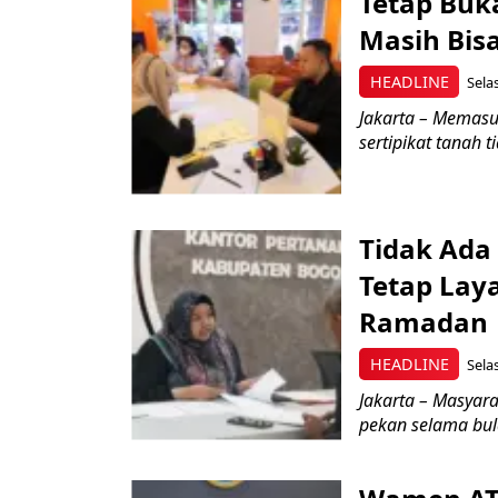
Tetap Buk
Masih Bisa
HEADLINE
Sela
Jakarta – Memas
sertipikat tanah t
Tidak Ada
Tetap Laya
Ramadan
HEADLINE
Sela
Jakarta – Masyar
pekan selama bula