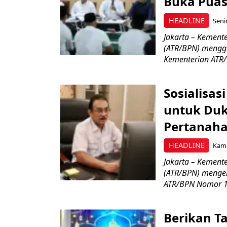
Buka Pua
HEADLINE
Seni
Jakarta – Kement
(ATR/BPN) mengge
Kementerian ATR/B
Sosialisas
untuk Duk
Pertanah
HEADLINE
Kami
Jakarta – Kement
(ATR/BPN) mengelu
ATR/BPN Nomor 1.
Berikan T