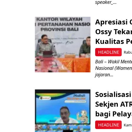
speaker_...
Apresiasi 
Ossy Teka
Kualitas 
HEADLINE
Rabu
Bali – Wakil Men
Nasional (Wamen
jajaran...
Sosialisas
Sekjen AT
bagi Pela
HEADLINE
Kami