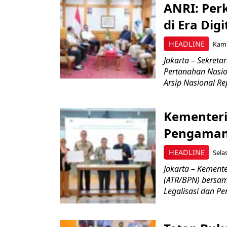
ANRI: Per
di Era Digi
HEADLINE
Kami
Jakarta – Sekreta
Pertanahan Nasi
Arsip Nasional Rep
Kementeri
Pengamana
HEADLINE
Sela
Jakarta – Kement
(ATR/BPN) bersam
Legalisasi dan Pen