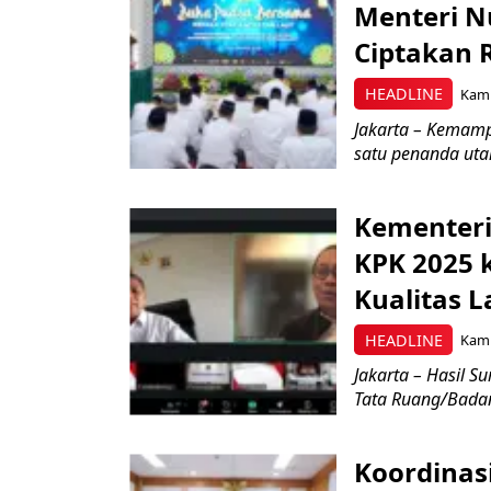
Menteri N
Ciptakan 
HEADLINE
Kami
Jakarta – Kemam
satu penanda uta
Kementeri
KPK 2025 
Kualitas 
HEADLINE
Kami
Jakarta – Hasil Su
Tata Ruang/Badan 
Koordinas